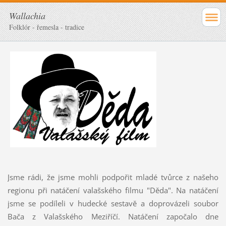
Wallachia
Folklór - řemesla - tradice
Jsme rádi, že jsme mohli podpořit mladé tvůrce z našeho
regionu při natáčení valašského filmu "Děda". Na natáčení
jsme se podíleli v hudecké sestavě a doprovázeli soubor
Bača z Valašského Meziříčí. Natáčení započalo dne